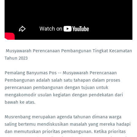
Musyawarah Perencanaan Pembangunan Tingkat Kecamatan
Tahun 2023
Pemalang Banyumas Pos -- Musyawarah Perencanaan
Pembangunan adalah salah satu tahapan dalam proses
perencanaan pembangunan dengan tujuan untuk
mengakomodir usulan kegiatan dengan pendekatan dari
bawah ke atas.
Musrenbang merupakan agenda tahunan dimana warga
saling bertemu mendiskusikan masalah yang mereka hadapi
dan memutuskan prioritas pembangunan. Ketika prioritas