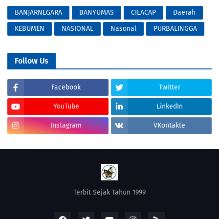
BANJARNEGARA
BANYUMAS
CILACAP
Daerah
KEBUMEN
NASIONAL
Nasonal
PURBALINGGA
Follow Us
Facebook
Twitter
YouTube
LinkedIn
Instagram
VKontakte
Terbit Sejak Tahun 1999