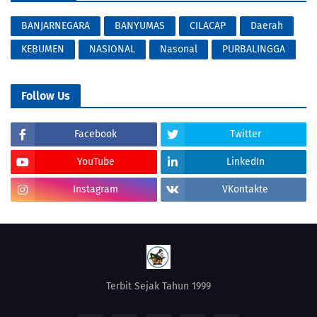
BANJARNEGARA
BANYUMAS
CILACAP
Daerah
KEBUMEN
NASIONAL
Nasonal
PURBALINGGA
Follow Us
Facebook
Twitter
YouTube
LinkedIn
Instagram
VKontakte
Terbit Sejak Tahun 1999