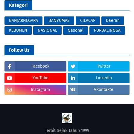
Kategori
BANJARNEGARA
BANYUMAS
CILACAP
Daerah
KEBUMEN
NASIONAL
Nasonal
PURBALINGGA
Follow Us
Facebook
Twitter
YouTube
LinkedIn
Instagram
VKontakte
Terbit Sejak Tahun 1999