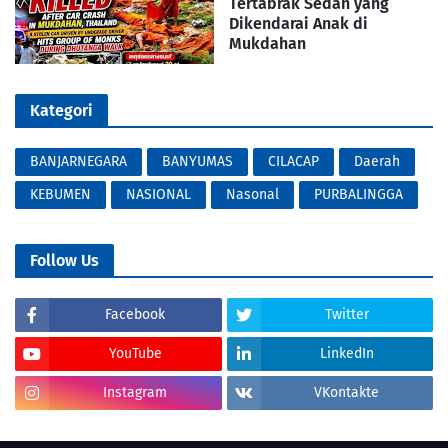
Tertabrak Sedan yang
Dikendarai Anak di
Mukdahan
Kategori
BANJARNEGARA
BANYUMAS
CILACAP
Daerah
KEBUMEN
NASIONAL
Nasonal
PURBALINGGA
Follow Us
Facebook
Twitter
YouTube
LinkedIn
Instagram
VKontakte