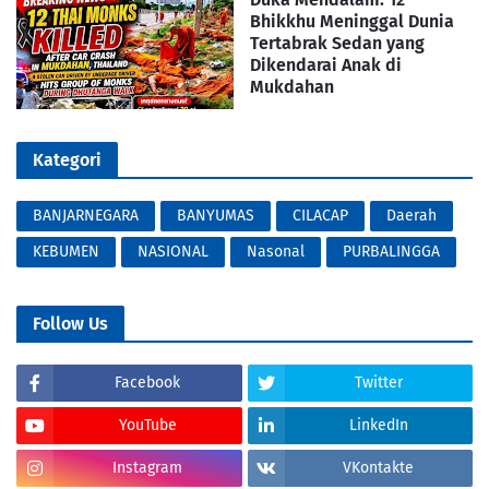
Bhikkhu Meninggal Dunia
Tertabrak Sedan yang
Dikendarai Anak di
Mukdahan
Kategori
BANJARNEGARA
BANYUMAS
CILACAP
Daerah
KEBUMEN
NASIONAL
Nasonal
PURBALINGGA
Follow Us
Facebook
Twitter
YouTube
LinkedIn
Instagram
VKontakte