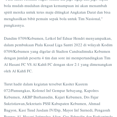
bola mudah-mudahan dengan kemampuan ini akan menambah
spirit mereka untuk terus maju ditingkat Angkatan Darat dan bisa
menghasilkan bibit pemain sepak bola untuk Tim Nasional,"
pungkasnya.
Dandim 0709/Kebumen, Letkol Inf Eduar Hendri menyampaikan,
dalam pembukaan Piala Kasad Liga Santri 2022 di wilayah Kodim
0709/Kebumen yang digelar di Stadion Candradimuka Kebumen
dengan jumlah peserta 4 tim dan sore ini mempertandingkan Tim
Al Hasani FC VS Al Kahfi FC dengan skor 2:1 yang dimenangkan
oleh Al Kahfi FC.
Turut hadir dalam kegiatan tersebut Kasiter Kasrem
072/Pamungkas, Kolonel Inf Gempar Sebayang, Kapolres
Kebumen, AKBP Burhanudin, Kajari Kebumen, Drs Fajar
Sukristiawan,Sekretaris PSSI Kabupaten Kebumen, Ahmad
Bagyon, Kasi Tuud Jasdam IV/Dip, Mayor Inf Surnedi, Pengasuh
Ponpes Al- Hasani Jatimulyo Alian, Gus Fahrudin dan Forkopimda