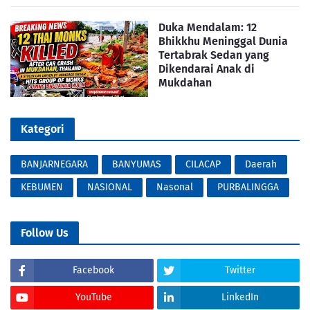
Duka Mendalam: 12
Bhikkhu Meninggal Dunia
Tertabrak Sedan yang
Dikendarai Anak di
Mukdahan
Kategori
BANJARNEGARA
BANYUMAS
CILACAP
Daerah
KEBUMEN
NASIONAL
Nasonal
PURBALINGGA
Follow Us
Facebook
Twitter
YouTube
LinkedIn