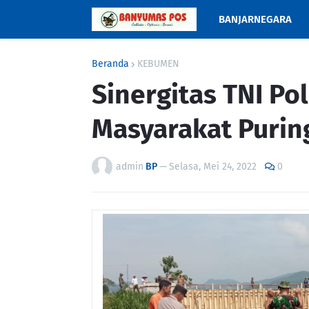
BANJARNEGARA
Beranda
KEBUMEN
Sinergitas TNI P
Masyarakat Purin
admin
BP
—
Selasa, Mei 24, 2022
0