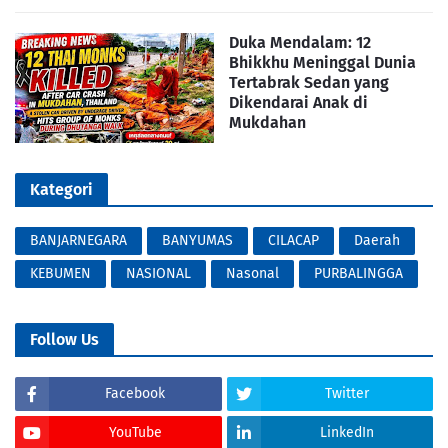
Duka Mendalam: 12
Bhikkhu Meninggal Dunia
Tertabrak Sedan yang
Dikendarai Anak di
Mukdahan
Kategori
BANJARNEGARA
BANYUMAS
CILACAP
Daerah
KEBUMEN
NASIONAL
Nasonal
PURBALINGGA
Follow Us
Facebook
Twitter
YouTube
LinkedIn