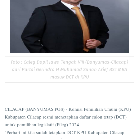
Foto : Caleg Dapil Jawa Tengah VIII (Banyumas-Cilacap)
dari Partai Gerindra H Muhamad Sunan Arief BSc MBA
masuk DCT di KPU
CILACAP (BANYUMAS POS) - Komisi Pemilihan Umum (KPU)
Kabupaten Cilacap resmi menetapkan daftar calon tetap (DCT)
untuk pemilihan legislatif (Pileg) 2024.
"Perhari ini kita sudah tetapkan DCT KPU Kabupaten Cilacap,