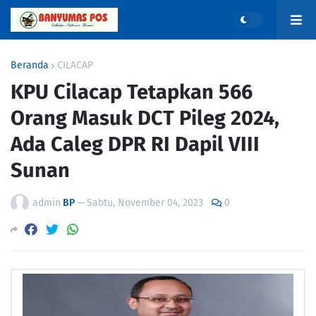
Beranda
CILACAP
KPU Cilacap Tetapkan 566
Orang Masuk DCT Pileg 2024,
Ada Caleg DPR RI Dapil VIII
Sunan
admin
BP
—
Sabtu, November 04, 2023
0