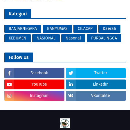
Kategori
BANJARNEGARA
BANYUMAS
CILACAP
Daerah
KEBUMEN
NASIONAL
Nasonal
PURBALINGGA
Follow Us
Facebook
Twitter
YouTube
LinkedIn
Instagram
VKontakte