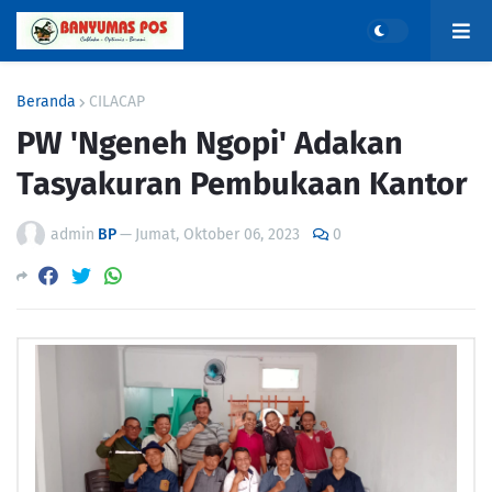
Beranda
CILACAP
PW 'Ngeneh Ngopi' Adakan
Tasyakuran Pembukaan Kantor
admin
BP
—
Jumat, Oktober 06, 2023
0