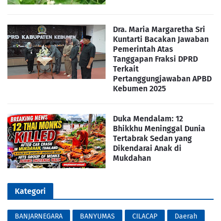
Dra. Maria Margaretha Sri
Kuntarti Bacakan Jawaban
Pemerintah Atas
Tanggapan Fraksi DPRD
Terkait
Pertanggungjawaban APBD
Kebumen 2025
Duka Mendalam: 12
Bhikkhu Meninggal Dunia
Tertabrak Sedan yang
Dikendarai Anak di
Mukdahan
Kategori
BANJARNEGARA
BANYUMAS
CILACAP
Daerah