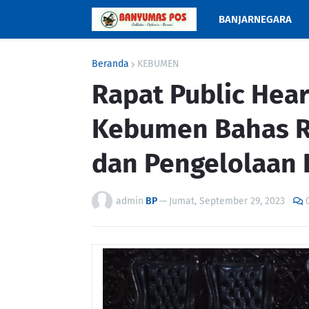
BANJARNEGARA
Beranda
KEBUMEN
Rapat Public Hea
Kebumen Bahas R
dan Pengelolaan 
admin
BP
—
Jumat, September 29, 2023