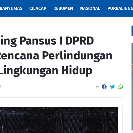
BANYUMAS
CILACAP
KEBUMEN
NASIONAL
PURBALING
ring Pansus I DPRD
encana Perlindungan
Lingkungan Hidup
0