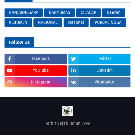
BANJARNEGARA
BANYUMAS
CILACAP
Daerah
KEBUMEN
NASIONAL
Nasonal
PURBALINGGA
Follow Us
Facebook
Twitter
YouTube
LinkedIn
Instagram
VKontakte
Terbit Sejak Tahun 1999