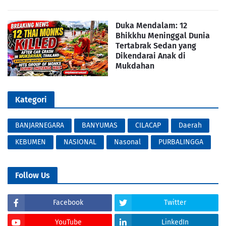
Duka Mendalam: 12
Bhikkhu Meninggal Dunia
Tertabrak Sedan yang
Dikendarai Anak di
Mukdahan
Kategori
BANJARNEGARA
BANYUMAS
CILACAP
Daerah
KEBUMEN
NASIONAL
Nasonal
PURBALINGGA
Follow Us
Facebook
Twitter
YouTube
LinkedIn