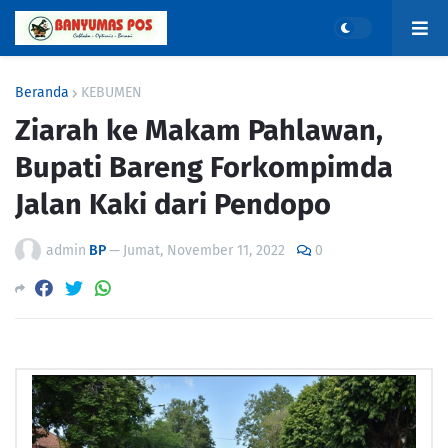
Beranda
KEBUMEN
Ziarah ke Makam Pahlawan,
Bupati Bareng Forkompimda
Jalan Kaki dari Pendopo
admin
BP
—
Jumat, November 11, 2022
0