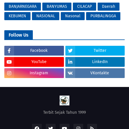
BANJARNEGARA
BANYUMAS
CILACAP
Daerah
KEBUMEN
NASIONAL
Nasonal
PURBALINGGA
Follow Us
Facebook
Twitter
YouTube
LinkedIn
Instagram
VKontakte
Terbit Sejak Tahun 1999