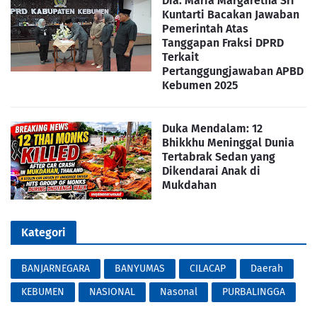
Dra. Maria Margaretha Sri
Kuntarti Bacakan Jawaban
Pemerintah Atas
Tanggapan Fraksi DPRD
Terkait
Pertanggungjawaban APBD
Kebumen 2025
Duka Mendalam: 12
Bhikkhu Meninggal Dunia
Tertabrak Sedan yang
Dikendarai Anak di
Mukdahan
Kategori
BANJARNEGARA
BANYUMAS
CILACAP
Daerah
KEBUMEN
NASIONAL
Nasonal
PURBALINGGA