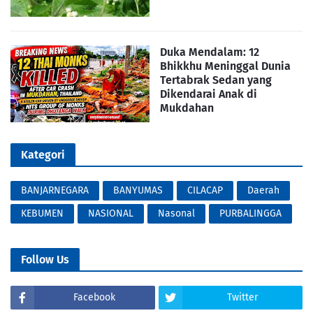
Duka Mendalam: 12
Bhikkhu Meninggal Dunia
Tertabrak Sedan yang
Dikendarai Anak di
Mukdahan
Kategori
BANJARNEGARA
BANYUMAS
CILACAP
Daerah
KEBUMEN
NASIONAL
Nasonal
PURBALINGGA
Follow Us
Facebook
Twitter