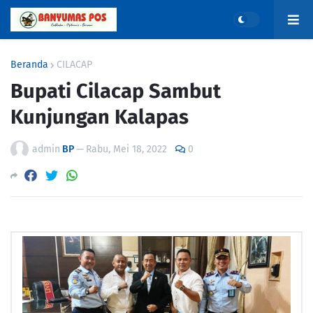
Beranda
CILACAP
Bupati Cilacap Sambut
Kunjungan Kalapas
admin
BP
—
Rabu, Mei 18, 2022
0