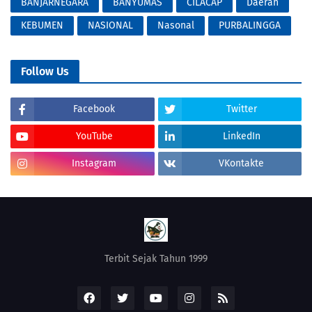
BANJARNEGARA
BANYUMAS
CILACAP
Daerah
KEBUMEN
NASIONAL
Nasonal
PURBALINGGA
Follow Us
Facebook
Twitter
YouTube
LinkedIn
Instagram
VKontakte
Terbit Sejak Tahun 1999