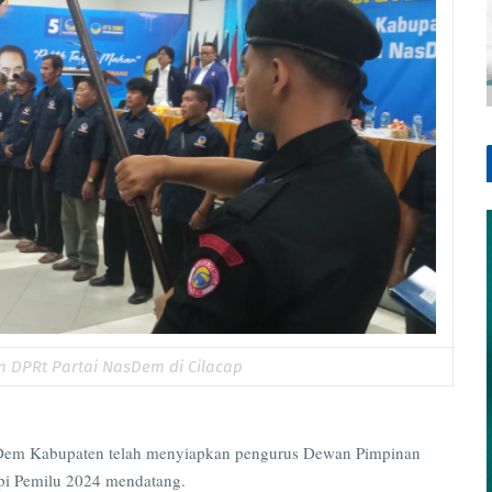
n DPRt Partai NasDem di Cilacap
m Kabupaten telah menyiapkan pengurus Dewan Pimpinan
pi Pemilu 2024 mendatang.