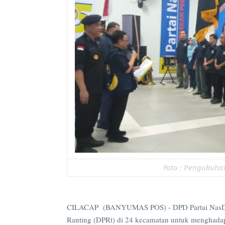
Foto : Pengukuha
CILACAP (BANYUMAS POS) - DPD Partai NasDe
Ranting (DPRt) di 24 kecamatan untuk menghada