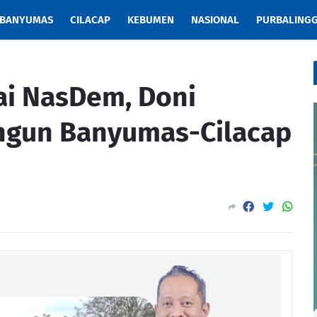
BANYUMAS
CILACAP
KEBUMEN
NASIONAL
PURBALING
ai NasDem, Doni
angun Banyumas-Cilacap