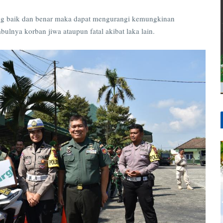
 baik dan benar maka dapat mengurangi kemungkinan
bulnya korban jiwa ataupun fatal akibat laka lain.