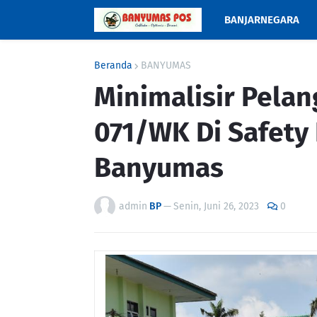
BANJARNEGARA
Beranda
BANYUMAS
Minimalisir Pelan
071/WK Di Safety 
Banyumas
admin
BP
—
Senin, Juni 26, 2023
0