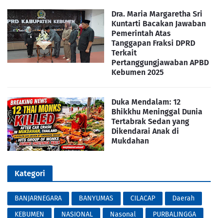
Dra. Maria Margaretha Sri
Kuntarti Bacakan Jawaban
Pemerintah Atas
Tanggapan Fraksi DPRD
Terkait
Pertanggungjawaban APBD
Kebumen 2025
Duka Mendalam: 12
Bhikkhu Meninggal Dunia
Tertabrak Sedan yang
Dikendarai Anak di
Mukdahan
Kategori
BANJARNEGARA
BANYUMAS
CILACAP
Daerah
KEBUMEN
NASIONAL
Nasonal
PURBALINGGA