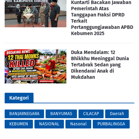
Kuntarti Bacakan Jawaban
Pemerintah Atas
Tanggapan Fraksi DPRD
Terkait
Pertanggungjawaban APBD
Kebumen 2025
Duka Mendalam: 12
Bhikkhu Meninggal Dunia
Tertabrak Sedan yang
Dikendarai Anak di
Mukdahan
Kategori
BANJARNEGARA
BANYUMAS
CILACAP
Daerah
KEBUMEN
NASIONAL
Nasonal
PURBALINGGA