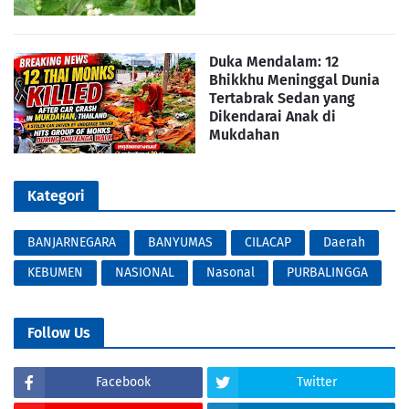
Duka Mendalam: 12
Bhikkhu Meninggal Dunia
Tertabrak Sedan yang
Dikendarai Anak di
Mukdahan
Kategori
BANJARNEGARA
BANYUMAS
CILACAP
Daerah
KEBUMEN
NASIONAL
Nasonal
PURBALINGGA
Follow Us
Facebook
Twitter