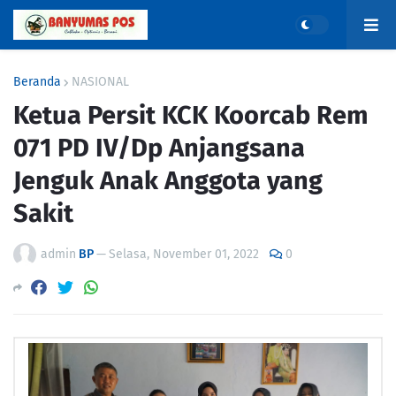
Beranda
NASIONAL
Ketua Persit KCK Koorcab Rem
071 PD IV/Dp Anjangsana
Jenguk Anak Anggota yang
Sakit
admin
BP
—
Selasa, November 01, 2022
0