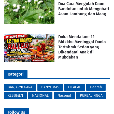
Dua Cara Mengolah Daun
Bandotan untuk Mengobati
Asam Lambung dan Maag
Duka Mendalam: 12
Bhikkhu Meninggal Dunia
Tertabrak Sedan yang
Dikendarai Anak di
Mukdahan
Kategori
BANJARNEGARA
BANYUMAS
CILACAP
Daerah
KEBUMEN
NASIONAL
Nasonal
PURBALINGGA
Follow Us