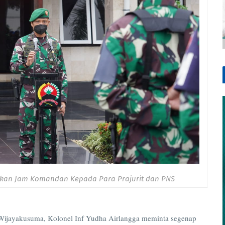
ikan Jam Komandan Kepada Para Prajurit dan PNS
yakusuma, Kolonel Inf Yudha Airlangga meminta segenap