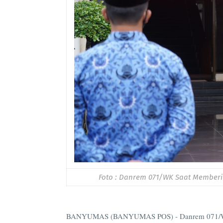
Foto : Danrem 071/WK Saat Member
BANYUMAS (BANYUMAS POS) - Danrem 071/Wija