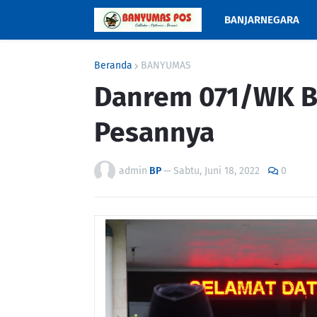
BANJARNEGARA
Beranda
BANYUMAS
Danrem 071/WK Be
Pesannya
admin
BP
—
Sabtu, Juni 18, 2022
0