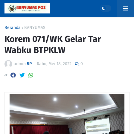
Beranda
BANYUMAS
Korem 071/WK Gelar Tar
Wabku BTPKLW
admin
BP
—
Rabu, Mei 18, 2022
0