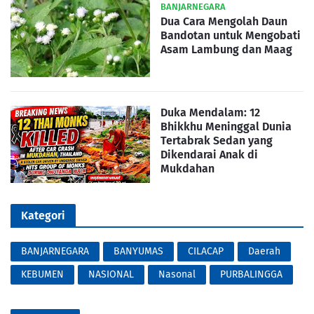
BANJARNEGARA
Dua Cara Mengolah Daun
Bandotan untuk Mengobati
Asam Lambung dan Maag
Duka Mendalam: 12
Bhikkhu Meninggal Dunia
Tertabrak Sedan yang
Dikendarai Anak di
Mukdahan
Kategori
BANJARNEGARA
BANYUMAS
CILACAP
Daerah
KEBUMEN
NASIONAL
Nasonal
PURBALINGGA