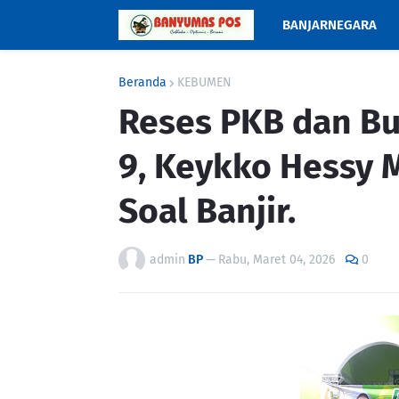
BANJARNEGARA
Beranda
KEBUMEN
Reses PKB dan B
9, Keykko Hessy M
Soal Banjir.
admin
BP
—
Rabu, Maret 04, 2026
0