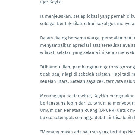
ujar Keyko.
Ia menjelaskan, setiap lokasi yang pernah di
sebagai bentuk silaturahmi sekaligus menyerap
Dalam dialog bersama warga, persoalan banji
menyampaikan apresiasi atas terealisasinya 
wilayah selatan yang selama ini kerap menyeb
“Alhamdulillah, pembangunan gorong-gorong 
tidak banjir lagi di sebelah selatan. Tapi tad
sebelah utara. Setelah saya cek, ternyata sal
Menanggapi hal tersebut, Keykko mengatakan 
berlangsung lebih dari 20 tahun. Ia menyebu
Umum dan Penataan Ruang (DPUPR) untuk me
bakso setempat, sehingga debit air bisa lebih 
“Memang masih ada saluran yang tertutup.N