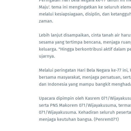
‎Peringatan Hari Bela Negara ke-77 tahun ini
Maju'. tema ini mengingatkan ke seluruh ele
melalui kesiapsiagaan, disiplin, dan ketangg
zaman.
‎Lebih lanjut disampaikan, cinta tanah air ha
sesama yang tertimpa bencana, menjaga ruan
keluarga. "Hingga berkontribusi aktif dalam
ujarnya.
‎Melalui peringatan Hari Bela Negara ke-77 i
bersama masyarakat, menjaga persatuan, sert
dan Indonesia yang mampu bangkit menghadap
‎Upacara dipimpin oleh Kasrem 071/Wijayakusu
serta PNS Makorem 071/Wijayakusuma, termas
071/Wijayakusuma. Kehadiran seluruh pesert
menjaga keutuhan bangsa. (Penrem071)