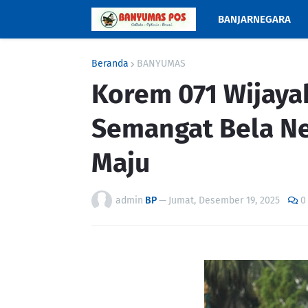
BANJARNEGARA
Beranda
BANYUMAS
Korem 071 Wijay
Semangat Bela Ne
Maju ‎
admin
BP
—
Jumat, Desember 19, 2025
0