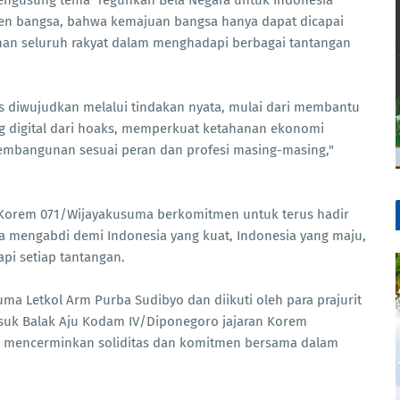
 mengusung tema 'Teguhkan Bela Negara untuk Indonesia
men bangsa, bahwa kemajuan bangsa hanya dapat dicapai
uhan seluruh rakyat dalam menghadapi berbagai tantangan
rus diwujudkan melalui tindakan nyata, mulai dari membantu
g digital dari hoaks, memperkuat ketahanan ekonomi
 pembangunan sesuai peran dan profesi masing-masing,"
ni, Korem 071/Wijayakusuma berkomitmen untuk terus hadir
a mengabdi demi Indonesia yang kuat, Indonesia yang maju,
i setiap tantangan.
ma Letkol Arm Purba Sudibyo dan diikuti oleh para prajurit
uk Balak Aju Kodam IV/Diponegoro jajaran Korem
a mencerminkan soliditas dan komitmen bersama dalam