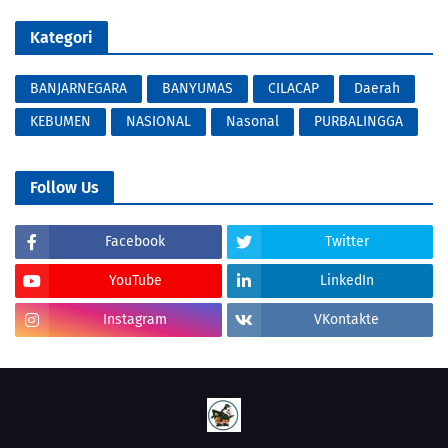
Kategori
BANJARNEGARA
BANYUMAS
CILACAP
Daerah
KEBUMEN
NASIONAL
Nasonal
PURBALINGGA
Follow Us
Facebook
Twitter
YouTube
LinkedIn
Instagram
VKontakte