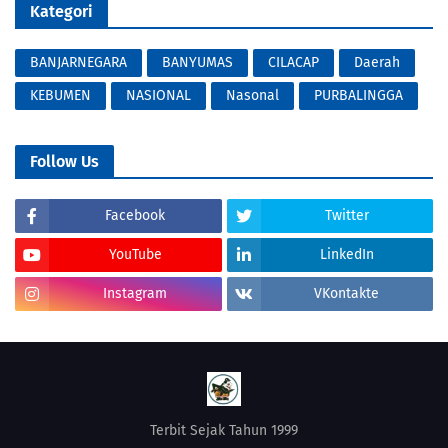
Kategori
BANJARNEGARA
BANYUMAS
CILACAP
Daerah
KEBUMEN
NASIONAL
Nasonal
PURBALINGGA
Follow Us
Facebook
Twitter
YouTube
LinkedIn
Instagram
VKontakte
Terbit Sejak Tahun 1999