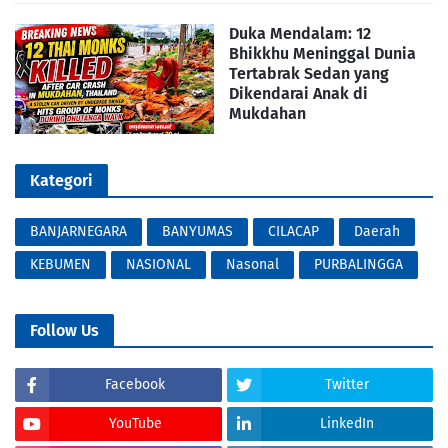
Duka Mendalam: 12
Bhikkhu Meninggal Dunia
Tertabrak Sedan yang
Dikendarai Anak di
Mukdahan
Kategori
BANJARNEGARA
BANYUMAS
CILACAP
Daerah
KEBUMEN
NASIONAL
Nasonal
PURBALINGGA
Follow Us
Facebook
Twitter
YouTube
LinkedIn