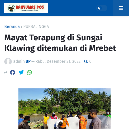
Beranda
PURBALINGGA
Mayat Terapung di Sungai
Klawing ditemukan di Mrebet
admin
BP
—
Rabu, Desember 21, 2022
0