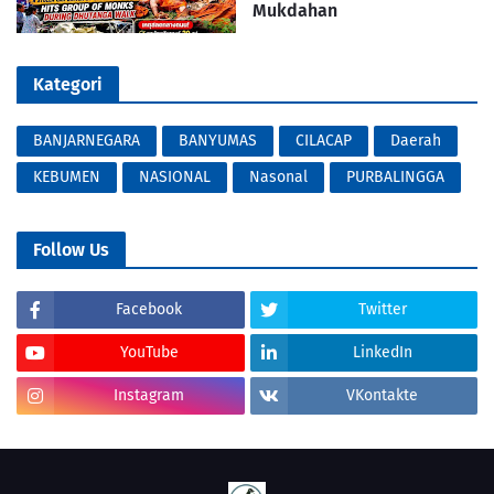
Mukdahan
Kategori
BANJARNEGARA
BANYUMAS
CILACAP
Daerah
KEBUMEN
NASIONAL
Nasonal
PURBALINGGA
Follow Us
Facebook
Twitter
YouTube
LinkedIn
Instagram
VKontakte