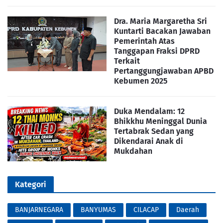
Dra. Maria Margaretha Sri
Kuntarti Bacakan Jawaban
Pemerintah Atas
Tanggapan Fraksi DPRD
Terkait
Pertanggungjawaban APBD
Kebumen 2025
Duka Mendalam: 12
Bhikkhu Meninggal Dunia
Tertabrak Sedan yang
Dikendarai Anak di
Mukdahan
Kategori
BANJARNEGARA
BANYUMAS
CILACAP
Daerah