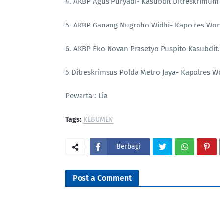
4. AKBP Agus Puryadi- Kasubdit Ditreskrimum
5. AKBP Ganang Nugroho Widhi- Kapolres Won
6. AKBP Eko Novan Prasetyo Puspito Kasubdit
5 Ditreskrimsus Polda Metro Jaya- Kapolres 
Pewarta : Lia
Tags:
KEBUMEN
Berbagi
Post a Comment