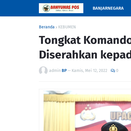
BANJARNEGARA
Beranda
KEBUMEN
Tongkat Komando
Diserahkan kepa
admin
BP
—
Kamis, Mei 12, 2022
0