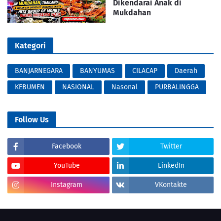
Dikendarai Anak di
Mukdahan
Kategori
BANJARNEGARA
BANYUMAS
CILACAP
Daerah
KEBUMEN
NASIONAL
Nasonal
PURBALINGGA
Follow Us
Facebook
Twitter
YouTube
LinkedIn
Instagram
VKontakte