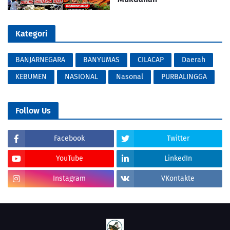
Kategori
BANJARNEGARA
BANYUMAS
CILACAP
Daerah
KEBUMEN
NASIONAL
Nasonal
PURBALINGGA
Follow Us
Facebook
Twitter
YouTube
LinkedIn
Instagram
VKontakte