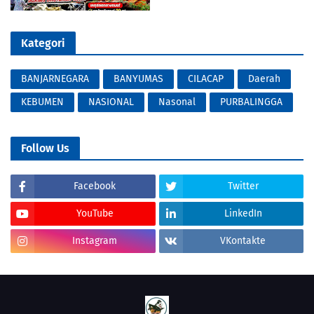
Kategori
BANJARNEGARA
BANYUMAS
CILACAP
Daerah
KEBUMEN
NASIONAL
Nasonal
PURBALINGGA
Follow Us
Facebook
Twitter
YouTube
LinkedIn
Instagram
VKontakte