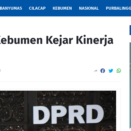
BANYUMAS
CILACAP
KEBUMEN
NASIONAL
PURBALING
Kebumen Kejar Kinerja
0