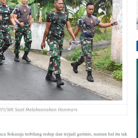
m 071/WK Saat Melaksanakan Hanmars
karaja terbilang redup dan terjadi gerimis, namun hal itu tak