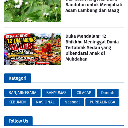
Bandotan untuk Mengobati
Asam Lambung dan Maag
Duka Mendalam: 12
Bhikkhu Meninggal Dunia
Tertabrak Sedan yang
Dikendarai Anak di
Mukdahan
Kategori
BANJARNEGARA
BANYUMAS
CILACAP
Daerah
KEBUMEN
NASIONAL
Nasonal
PURBALINGGA
Follow Us